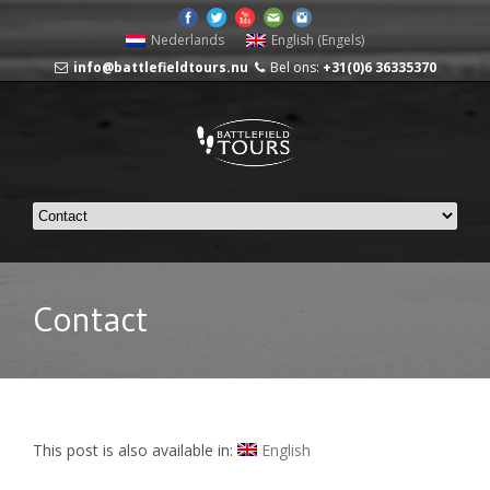
Nederlands
English
(
Engels
)
info@battlefieldtours.nu
Bel ons:
+31(0)6 36335370
Contact
This post is also available in:
English