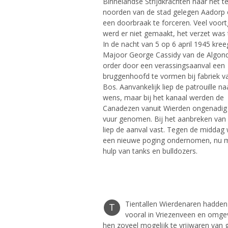
Binnelandse Strijdkrachten naar het t
noorden van de stad gelegen Aadorp
een doorbraak te forceren. Veel voor
werd er niet gemaakt, het verzet was t
In de nacht van 5 op 6 april 1945 kree
Majoor George Cassidy van de Algon
order door een verassingsaanval een
bruggenhoofd te vormen bij fabriek v
Bos. Aanvankelijk liep de patrouille na
wens, maar bij het kanaal werden de
Canadezen vanuit Wierden ongenadig
vuur genomen. Bij het aanbreken van
liep de aanval vast. Tegen de middag
een nieuwe poging ondernomen, nu 
hulp van tanks en bulldozers.
Tientallen Wierdenaren hadden
T
vooral in Vriezenveen en omg
hen zoveel mogelijk te vrijwaren van