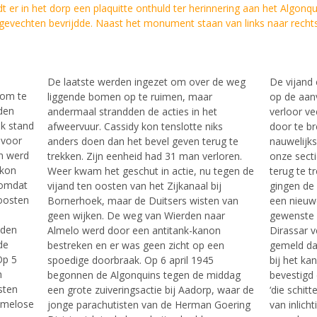
dt er in het dorp een plaquitte onthuld ter herinnering aan het Algonq
ijdde. Naast het monument staan van links naar rechts: Ma
De laatste werden ingezet om over de weg
De vijand 
 om te
liggende bomen op te ruimen, maar
op de aan
dden
andermaal strandden de acties in het
verloor ve
jk stand
afweervuur. Cassidy kon tenslotte niks
door te b
 voor
anders doen dan het bevel geven terug te
nauwelijk
en werd
trekken. Zijn eenheid had 31 man verloren.
onze sect
 kon
Weer kwam het geschut in actie, nu tegen de
terug te t
 omdat
vijand ten oosten van het Zijkanaal bij
gingen de
 oosten
Bornerhoek, maar de Duitsers wisten van
een nieuwe
geen wijken. De weg van Wierden naar
gewenste r
uden
Almelo werd door een antitank-kanon
Dirassar v
de
bestreken en er was geen zicht op een
gemeld dat
Op 5
spoedige doorbraak. Op 6 april 1945
bij het ka
h
begonnen de Algonquins tegen de middag
bevestigd 
sten
een grote zuiveringsactie bij Aadorp, waar de
‘die schit
lmelose
jonge parachutisten van de Herman Goering
van inlich