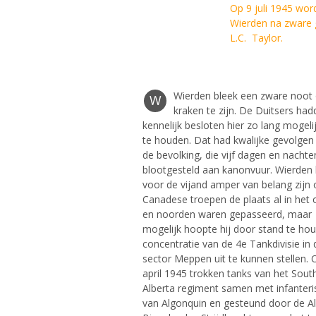
Op 9 juli 1945 wor
Wierden na zware gevechten bevr
L.C. Taylor.
Wierden bleek een zware noot
W
kraken te zijn. De Duitsers ha
kennelijk besloten hier zo lang mogeli
te houden. Dat had kwalijke gevolgen
de bevolking, die vijf dagen en nacht
blootgesteld aan kanonvuur. Wierden
voor de vijand amper van belang zijn
Canadese troepen de plaats al in het
en noorden waren gepasseerd, maar
mogelijk hoopte hij door stand te ho
concentratie van de 4e Tankdivisie in 
sector Meppen uit te kunnen stellen. 
april 1945 trokken tanks van het Sout
Alberta regiment samen met infanteri
van Algonquin en gesteund door de A