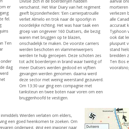
en
Divisie zich in de boerderijen hadden
aanval on
 om er
verschanst. Het War Diary van het regiment
mortieren
tgang
geeft bijzonderheden: ‘Een carrierpatrouille
verliezen 
e fel.
verliet Almelo en trok naar de spoorlijn in
alle Canad
g
noordelijke richting. Het was haar taak een
accuraat k
quins
groep van ongeveer 160 Duitsers, die bezig
Typhoon vl
waren met bruggen op te blazen,
ook dat le
an Ten
onschadelijk te maken. De voorste carriers
pluspunt 
ar
werden beschoten en vlammenwerpers
stand hiel
werden te hulp geroepen. Deze schoten zes
breidden z
 onder
tot acht boerderijen in brand waar twintig of
Ten Bos en
 de dag
meer Duitsers werden gedood en vijftien
vooralsno
 werd
gevangen werden genomen. daarna werd
met
deze sector met weinig weerstand gezuiverd.
Om 13:30 uur ging een compagnie met
tanksteun en twee boten naar voren om een
bruggenhoofd te vestigen.
 inmiddels Wierden verlaten om elders,
eving een goed heenkomen te zoeken. Om
 gevaren onderweg, ging een inwoner naar