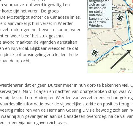
 vuurpauze. dat werd ingewilligd en
korte tijd het vuren. De groep
e De Mosterdpot achter de Canadese linies.
s aanvankelijk hun verzet in Wierden.
ezet, ook tegen het bewuste kanon, weer
ht en weer bleef het stuk geschut
de avond maakten de vijanden aanstalten
en en Nijverdal. Blijkbaar vreesden ze dat
jdelijk tot omsingeling zou leiden. In de
rdaad de aftocht.
Wierdenaren dat er geen Duitser meer in hun dorp te bekennen viel. O
serwagens. Na vijf dagen en nachten van onafgebroken strijd was Wi
e ze bij de strijd om Aadorp en Wierden van verzetsmensen had gekreg
aardevolle informatie over de vijandelijke sterkte en posities terug.
n veertig militairen van de Hermann Goering Divisie bewoog zich aan
lo waar hij zijn gevangenen aan de Canadezen overdroeg. na de val 
teeds meer vijanden gaven zich over.