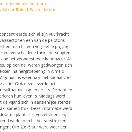
uin regiment die het dorp
jor Robert Saville, Major
concentreerde zich al zijn vuurkracht
valssector en een van de pelotons
ertien man bij een vergeefse poging
reken. Verscheidene tanks ontsnapten
s aan het verwoestende kanonvuur. Al
ies, op een na, waren gedwongen zich
rekken. na hergroepering in Almelo
 Algonquins weer naar het kanaal voor
 actie’. Ook deze leverde het
esultaat niet op en de Lts. Richard en
erloren hun leven. ’s Middags werd
 de vijand zich in aanzienlijke sterkte
naal samen trok. Deze informatie werd
door de plaatselijk verzetsmensen,
terend werk doen bij het verstrekken
tingen’. Om 20:15 uur werd weer een