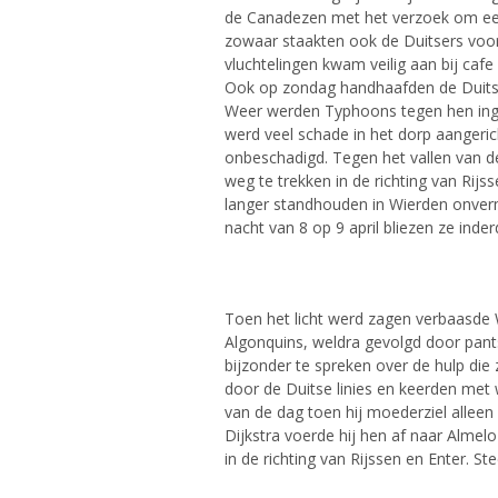
de Canadezen met het verzoek om een
zowaar staakten ook de Duitsers voor 
vluchtelingen kwam veilig aan bij caf
Ook op zondag handhaafden de Duitser
Weer werden Typhoons tegen hen ing
werd veel schade in het dorp aangeric
onbeschadigd. Tegen het vallen van 
weg te trekken in de richting van Rijss
langer standhouden in Wierden onvermi
nacht van 8 op 9 april bliezen ze inde
Toen het licht werd zagen verbaasde 
Algonquins, weldra gevolgd door pant
bijzonder te spreken over de hulp di
door de Duitse linies en keerden met w
van de dag toen hij moederziel allee
Dijkstra voerde hij hen af naar Alme
in de richting van Rijssen en Enter. S