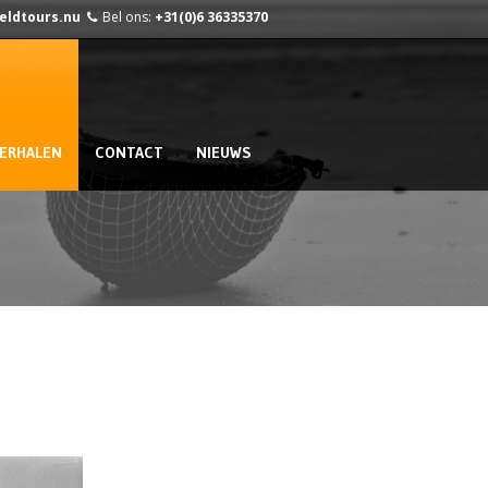
ieldtours.nu
Bel ons:
+31(0)6 36335370
ERHALEN
CONTACT
NIEUWS