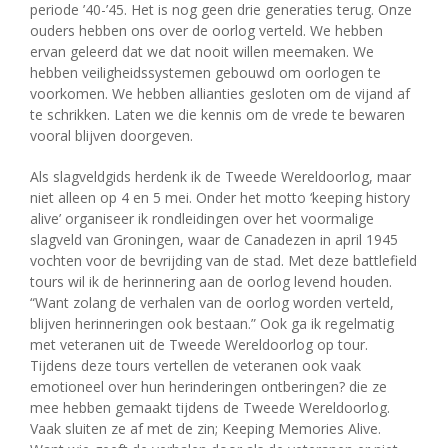
periode ’40-’45. Het is nog geen drie generaties terug. Onze
ouders hebben ons over de oorlog verteld. We hebben
ervan geleerd dat we dat nooit willen meemaken. We
hebben veiligheidssystemen gebouwd om oorlogen te
voorkomen. We hebben allianties gesloten om de vijand af
te schrikken. Laten we die kennis om de vrede te bewaren
vooral blijven doorgeven.
Als slagveldgids herdenk ik de Tweede Wereldoorlog, maar
niet alleen op 4 en 5 mei. Onder het motto ‘keeping history
alive’ organiseer ik rondleidingen over het voormalige
slagveld van Groningen, waar de Canadezen in april 1945
vochten voor de bevrijding van de stad. Met deze battlefield
tours wil ik de herinnering aan de oorlog levend houden.
“Want zolang de verhalen van de oorlog worden verteld,
blijven herinneringen ook bestaan.” Ook ga ik regelmatig
met veteranen uit de Tweede Wereldoorlog op tour.
Tijdens deze tours vertellen de veteranen ook vaak
emotioneel over hun herinderingen ontberingen? die ze
mee hebben gemaakt tijdens de Tweede Wereldoorlog.
Vaak sluiten ze af met de zin; Keeping Memories Alive.