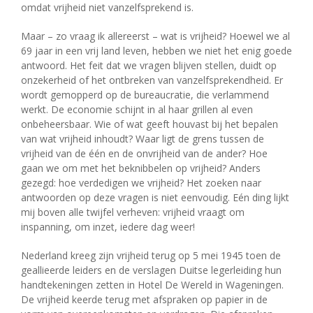
omdat vrijheid niet vanzelfsprekend is.
Maar – zo vraag ik allereerst – wat is vrijheid? Hoewel we al
69 jaar in een vrij land leven, hebben we niet het enig goede
antwoord. Het feit dat we vragen blijven stellen, duidt op
onzekerheid of het ontbreken van vanzelfsprekendheid. Er
wordt gemopperd op de bureaucratie, die verlammend
werkt. De economie schijnt in al haar grillen al even
onbeheersbaar. Wie of wat geeft houvast bij het bepalen
van wat vrijheid inhoudt? Waar ligt de grens tussen de
vrijheid van de één en de onvrijheid van de ander? Hoe
gaan we om met het beknibbelen op vrijheid? Anders
gezegd: hoe verdedigen we vrijheid? Het zoeken naar
antwoorden op deze vragen is niet eenvoudig. Eén ding lijkt
mij boven alle twijfel verheven: vrijheid vraagt om
inspanning, om inzet, iedere dag weer!
Nederland kreeg zijn vrijheid terug op 5 mei 1945 toen de
geallieerde leiders en de verslagen Duitse legerleiding hun
handtekeningen zetten in Hotel De Wereld in Wageningen.
De vrijheid keerde terug met afspraken op papier in de