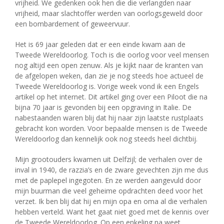
vrijheid. We gedenken ook hen die die verlangden naar
vrijheid, maar slachtoffer werden van oorlogsgeweld door
een bombardement of geweervuur.
Het is 69 jaar geleden dat er een einde kwam aan de
Tweede Wereldoorlog. Toch is die oorlog voor veel mensen
nog altijd een open zenuw. Als je kijkt naar de kranten van
de afgelopen weken, dan zie je nog steeds hoe actueel de
Tweede Wereldoorlog is. Vorige week vond ik een Engels
artikel op het internet. Dit artikel ging over een Piloot die na
bijna 70 jaar is gevonden bij een opgraving in Italie. De
nabestaanden waren blij dat hij naar zijn laatste rustplaats
gebracht kon worden. Voor bepaalde mensen is de Tweede
Wereldoorlog dan kennelijk ook nog steeds heel dichtbij.
Mijn grootouders kwamen uit Delfzijl; de verhalen over de
inval in 1940, de razzia’s en de zware gevechten zijn me dus
met de paplepel ingegoten. En ze werden aangevuld door
mijn buurman die veel geheime opdrachten deed voor het
verzet. Ik ben blij dat hij en mijn opa en oma al die verhalen
hebben verteld. Want het gaat niet goed met de kennis over
de Tweede Wereldoorlog. Op een enkeling na weet