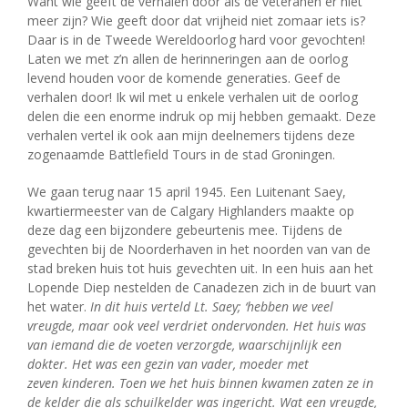
Want wie geeft de verhalen door als de veteranen er niet
meer zijn? Wie geeft door dat vrijheid niet zomaar iets is?
Daar is in de Tweede Wereldoorlog hard voor gevochten!
Laten we met z’n allen de herinneringen aan de oorlog
levend houden voor de komende generaties. Geef de
verhalen door! Ik wil met u enkele verhalen uit de oorlog
delen die een enorme indruk op mij hebben gemaakt. Deze
verhalen vertel ik ook aan mijn deelnemers tijdens deze
zogenaamde Battlefield Tours in de stad Groningen.
We gaan terug naar 15 april 1945. Een Luitenant Saey,
kwartiermeester van de Calgary Highlanders maakte op
deze dag een bijzondere gebeurtenis mee. Tijdens de
gevechten bij de Noorderhaven in het noorden van van de
stad breken huis tot huis gevechten uit. In een huis aan het
Lopende Diep nestelden de Canadezen zich in de buurt van
het water.
In dit huis verteld Lt. Saey;
‘hebben we veel
vreugde, maar ook veel verdriet ondervonden. Het huis was
van iemand die de voeten verzorgde, waarschijnlijk een
dokter. Het was een gezin van vader, moeder met
zeven
kinderen. Toen we het huis binnen kwamen zaten ze in
de kelder die als
schuilkelder was ingericht. Wat een vreugde,