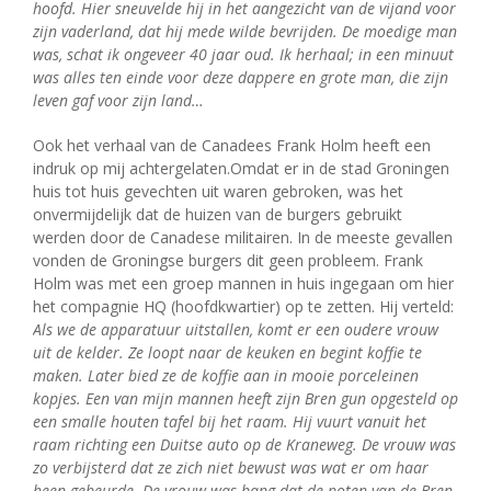
hoofd. Hier sneuvelde hij in
het aangezicht van de vijand voor
zijn vaderland, dat hij mede wilde bevrijden. De
moedige man
was, schat ik ongeveer 40 jaar oud. Ik herhaal; in een minuut
was
alles ten einde voor deze dappere en grote man, die zijn
leven gaf voor zijn land…
Ook het verhaal van de Canadees Frank Holm heeft een
indruk op mij achtergelaten.Omdat er in de stad Groningen
huis tot huis gevechten uit waren gebroken, was het
onvermijdelijk dat de huizen van de burgers gebruikt
werden door de Canadese militairen. In de meeste gevallen
vonden de Groningse burgers dit geen probleem. Frank
Holm was met een groep mannen in huis ingegaan om hier
het compagnie HQ (hoofdkwartier) op te zetten. Hij verteld:
Als we de apparatuur uitstallen, komt er een oudere vrouw
uit de kelder. Ze loopt naar de keuken en begint koffie te
maken. Later bied ze de koffie aan in mooie porceleinen
kopjes. Een van mijn mannen heeft zijn Bren gun opgesteld op
een smalle houten tafel bij het raam. Hij vuurt vanuit het
raam richting een Duitse auto op de Kraneweg. De vrouw was
zo verbijsterd dat ze zich niet bewust was wat er om haar
heen gebeurde. De vrouw was bang dat de poten van de Bren