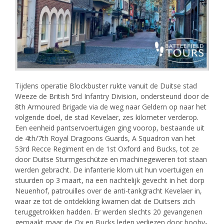
Tijdens operatie Blockbuster rukte vanuit de Duitse stad
Weeze de British 5rd Infantry Division, ondersteund door de
8th Armoured Brigade via de weg naar Geldern op naar het
volgende doel, de stad Kevelaer, zes kilometer verderop.
Een eenheid pantservoertuigen ging voorop, bestaande uit
de 4th/7th Royal Dragoons Guards, A Squadron van het
53rd Recce Regiment en de 1st Oxford and Bucks, tot ze
door Duitse Sturmgeschütze en machinegeweren tot staan
werden gebracht. De infanterie klom uit hun voertuigen en
stuurden op 3 maart, na een nachtelijk gevecht in het dorp
Neuenhof, patrouilles over de anti-tankgracht Kevelaer in,
waar ze tot de ontdekking kwamen dat de Duitsers zich
teruggetrokken hadden. Er werden slechts 20 gevangenen
gemaakt maar de Ox en Bucks leden verliezen door booby-