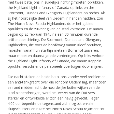
met twee bataljons in zuidelijke richting moeten oprukken,
the Highland Light Infantry of Canada op links en the
Stormont, Dundas and Glengarry Highlanders op rechts. Als
zij het noordelijke deel van Uedem in handen hadden, zou
The North Nova Scotia Highlanders door het gebied
oprukken en de zuivering van de stad voltooien. De aanval
begon op 26 februari 1945 na een 30 minuten durende
artilleriebeschieting. De Stormont, Dundas and Glengarry
Highlanders, die over de hoofdweg vanuit Kleef oprukten,
moesten vanaf hun startlijn meteen Bomshof zuiveren,
maar maakten daarna goede vorderingen. Op links verloor
the Highland Light Infantry of Canada, die vanuit Keppeln
oprukte, verschillende personeels voertuigen door mijnen.
Die nacht staken de beide bataljons zonder veel problemen
een anti-tankgracht over die rondom Uedem lag, maar toen
ze rond middernacht de noordelijke buitenwijken van de
stad binnendrongen, werd het verzet van de Duitsers
sterker en ontwikkelde er zich een hevig gevecht. Tegen
4:00 uur beperkte de tegenstand zich nog tot enkele
sluipschutters en rukte het North Nova Scotia regiment tot