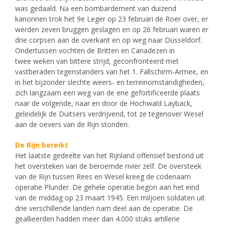
was gedaald. Na een bombardement van duizend
kanonnen trok het 9e Leger op 23 februari de Roer over, er
werden zeven bruggen geslagen en op 26 februari waren er
drie corpsen aan de overkant en op weg naar Düsseldorf.
Ondertussen vochten de Britten en Canadezen in
twee weken van bittere strijd, geconfronteerd met
vastberaden tegenstanders van het 1. Fallschirm-Armee, en
in het bijzonder slechte weers- en terreinomstandigheden,
zich langzaam een weg van de ene gefortificeerde plaats
naar de volgende, naar en door de Hochwald Layback,
geleidelijk de Duitsers verdrijvend, tot ze tegenover Wesel
aan de oevers van de Rijn stonden.
De Rijn bereikt
Het laatste gedeelte van het Rijnland offensief bestond uit
het oversteken van de beroemde rivier zelf. De oversteek
van de Rijn tussen Rees en Wesel kreeg de codenaam
operatie Plunder. De gehele operatie begon aan het eind
van de middag op 23 maart 1945. Een miljoen soldaten uit
drie verschillende landen nam deel aan de operatie. De
geallieerden hadden meer dan 4.000 stuks artillerie