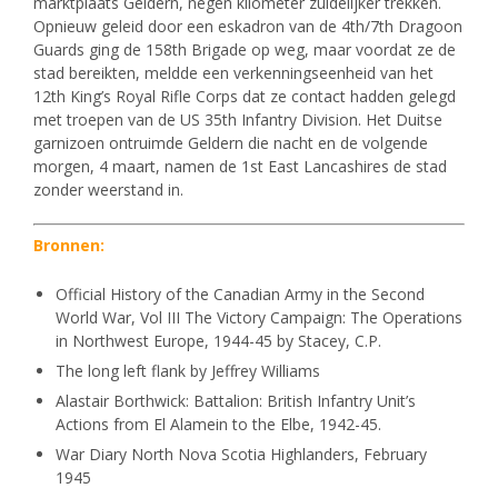
marktplaats Geldern, negen kilometer zuidelijker trekken.
Opnieuw geleid door een eskadron van de 4th/7th Dragoon
Guards ging de 158th Brigade op weg, maar voordat ze de
stad bereikten, meldde een verkenningseenheid van het
12th King’s Royal Rifle Corps dat ze contact hadden gelegd
met troepen van de US 35th Infantry Division. Het Duitse
garnizoen ontruimde Geldern die nacht en de volgende
morgen, 4 maart, namen de 1st East Lancashires de stad
zonder weerstand in.
Bronnen:
Official History of the Canadian Army in the Second
World War, Vol III The Victory Campaign: The Operations
in Northwest Europe, 1944-45 by Stacey, C.P.
The long left flank by Jeffrey Williams
Alastair Borthwick: Battalion: British Infantry Unit’s
Actions from El Alamein to the Elbe, 1942-45.
War Diary North Nova Scotia Highlanders, February
1945