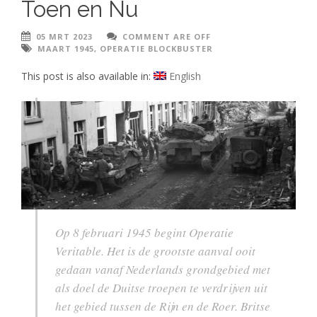
Toen en Nu
05 MRT 2023
COMMENT ARE OFF
MAART 1945
,
OPERATIE BLOCKBUSTER
This post is also available in:
English
Op 8 februari 1945 begint Operatie
Veritable. Het is de grootste aanval ooit
gedaan vanaf Nederlands grondgebied met
als doel de Duitse troepen te verdrijven uit
het gebied tussen de Rijn en de Roer. Britse