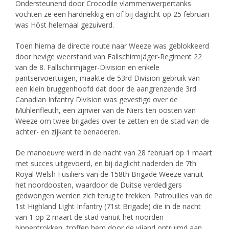
Ondersteunend door Crocodile vlammenwerpertanks
vochten ze een hardnekkig en of bij daglicht op 25 februari
was Höst helemaal gezuiverd.
Toen hierna de directe route naar Weeze was geblokkeerd
door hevige weerstand van Fallschirmjäger-Regiment 22
van de 8. Fallschirmjäger-Division en enkele
pantservoertuigen, maakte de 53rd Division gebruik van
een klein bruggenhoofd dat door de aangrenzende 3rd
Canadian Infantry Division was gevestigd over de
Mühlenfleuth, een zijrivier van de Niers ten oosten van
Weeze om twee brigades over te zetten en de stad van de
achter- en zijkant te benaderen.
De manoeuvre werd in de nacht van 28 februari op 1 maart
met succes uitgevoerd, en bij daglicht naderden de 7th
Royal Welsh Fusiliers van de 158th Brigade Weeze vanuit
het noordoosten, waardoor de Duitse verdedigers
gedwongen werden zich terug te trekken. Patrouilles van de
1st Highland Light Infantry (71st Brigade) die in de nacht
van 1 op 2 maart de stad vanuit het noorden
binnentrokken, troffen hem door de vijand ontruimd aan.