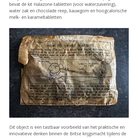
bevat de kit Halazone-tabletten (voor waterzuivering),
water zak en chocolade reep, kauwgom en hoogcalorische
melk- en karameltabletten.
Dit object is een tastbaar voorbeeld van het praktische en
innovatieve denken binnen de Britse krijgsmacht tijdens de