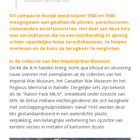
Evasion survival kit.
Dit compacte doosje werd tussen 1943 en 1945
meegegeven aan geallieerde piloten, parachutisten,
commando’s en infanteristen. Het doel van deze kits
was om militairen die na een noodlanding of sprong
achter vijandelijke linies terechtkwamen, te helpen
overleven en de kans op terugkeer te vergroten.
In de collectie van het Imperial War Museum
De kit die ik in handen kreeg, komt qua inhoud en uitvoering
nauw overeen met exemplaren uit de collecties van het
Imperial War Museum, het Canadian War Museum én het
Pegasus Memorial in Ranville. Dergelijke sets zijn bekend
als de “Ration Pack Mk.IV”, ontwikkeld onder toezicht van
MI9, de Britse militaire inlichtingendienst die zich bezighield
met ontsnappingshulpmiddelen. Vanaf 1943 werden deze
kits gestandaardiseerd in een waterdichte plastic
verpakking, een belangrijke verbetering ten opzichte van
eerdere versies in metalen of kartonnen dozen.