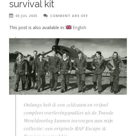
survival kit
03 JUL 2025
COMMENT ARE OFF
This post is also available in:
English
Onlangs heb ik een zeldzaam en vrijwel
compleet overlevingspakket uit de Tweede
Wereldoorlog kunnen toevoegen aan mijn
collectie: een originele RAF Escape &