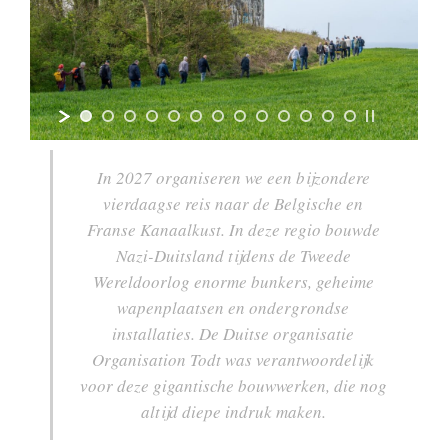
In 2027 organiseren we een bijzondere
vierdaagse reis naar de Belgische en
Franse Kanaalkust. In deze regio bouwde
Nazi-Duitsland tijdens de Tweede
Wereldoorlog enorme bunkers, geheime
wapenplaatsen en ondergrondse
installaties. De Duitse organisatie
Organisation Todt was verantwoordelijk
voor deze gigantische bouwwerken, die nog
altijd diepe indruk maken.