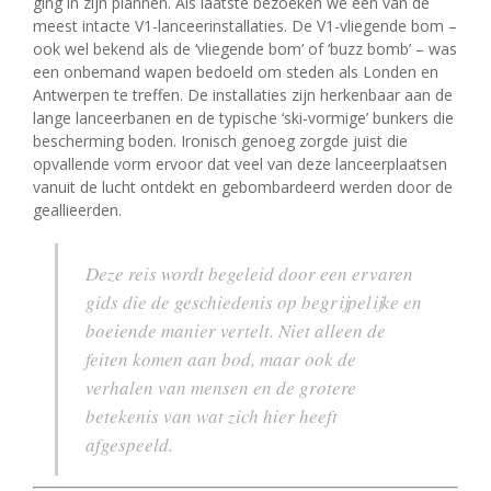
ging in zijn plannen. Als laatste bezoeken we een van de
meest intacte V1-lanceerinstallaties. De V1-vliegende bom –
ook wel bekend als de ‘vliegende bom’ of ‘buzz bomb’ – was
een onbemand wapen bedoeld om steden als Londen en
Antwerpen te treffen. De installaties zijn herkenbaar aan de
lange lanceerbanen en de typische ‘ski-vormige’ bunkers die
bescherming boden. Ironisch genoeg zorgde juist die
opvallende vorm ervoor dat veel van deze lanceerplaatsen
vanuit de lucht ontdekt en gebombardeerd werden door de
geallieerden.
Deze reis wordt begeleid door een ervaren
gids die de geschiedenis op begrijpelijke en
boeiende manier vertelt. Niet alleen de
feiten komen aan bod, maar ook de
verhalen van mensen en de grotere
betekenis van wat zich hier heeft
afgespeeld.