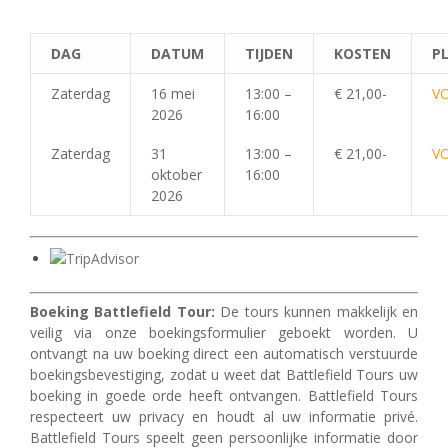
DAG
DATUM
TIJDEN
KOSTEN
PL
Zaterdag
16 mei
13:00 –
€ 21,00-
V
2026
16:00
Zaterdag
31
13:00 –
€ 21,00-
V
oktober
16:00
2026
Boeking Battlefield Tour:
De tours kunnen makkelijk en
veilig via onze boekingsformulier geboekt worden. U
ontvangt na uw boeking direct een automatisch verstuurde
boekingsbevestiging, zodat u weet dat Battlefield Tours uw
boeking in goede orde heeft ontvangen. Battlefield Tours
respecteert uw privacy en houdt al uw informatie privé.
Battlefield Tours speelt geen persoonlijke informatie door