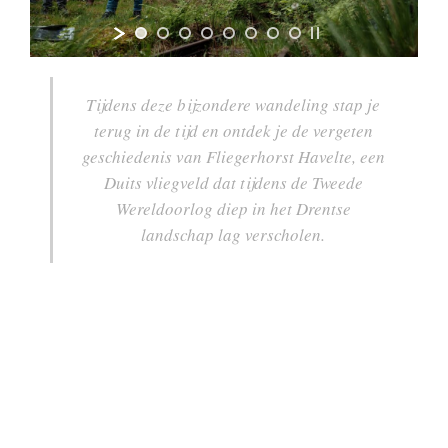
Tijdens deze bijzondere wandeling stap je
terug in de tijd en ontdek je de vergeten
geschiedenis van Fliegerhorst Havelte, een
Duits vliegveld dat tijdens de Tweede
Wereldoorlog diep in het Drentse
landschap lag verscholen.